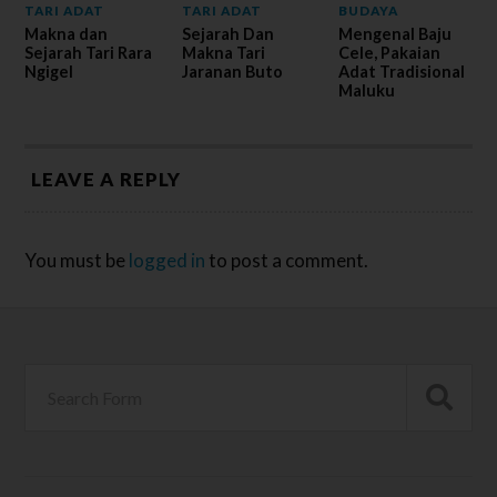
TARI ADAT
TARI ADAT
BUDAYA
Makna dan
Sejarah Dan
Mengenal Baju
Sejarah Tari Rara
Makna Tari
Cele, Pakaian
Ngigel
Jaranan Buto
Adat Tradisional
Maluku
LEAVE A REPLY
You must be
logged in
to post a comment.