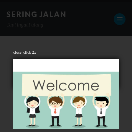
SERING JALAN
Tapi Ingat Pulang
close
click 2x