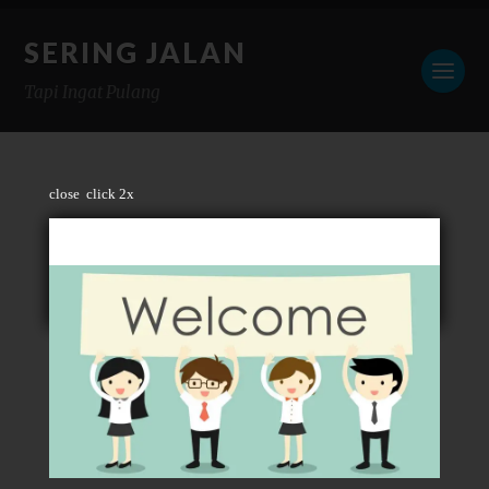
SERING JALAN
Tapi Ingat Pulang
close
click 2x