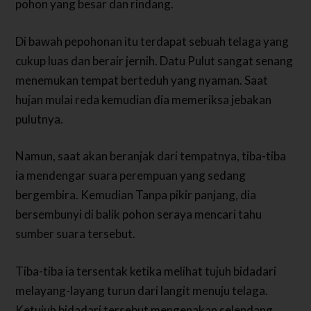
pohon yang besar dan rindang.
Di bawah pepohonan itu terdapat sebuah telaga yang
cukup luas dan berair jernih. Datu Pulut sangat senang
menemukan tempat berteduh yang nyaman. Saat
hujan mulai reda kemudian dia memeriksa jebakan
pulutnya.
Namun, saat akan beranjak dari tempatnya, tiba-tiba
ia mendengar suara perempuan yang sedang
bergembira.
Kemudian Tanpa pikir panjang, dia
bersem­bunyi di balik pohon seraya mencari tahu
sumber suara tersebut.
Tiba-tiba ia tersentak ketika melihat tujuh bidadari
melayang-layang turun dari langit menuju telaga.
Ketujuh bidadari tersebut mengenakan selendang