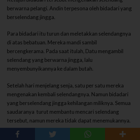
berwarna pelangi. Andin terpesona oleh bidadari yang
berselendang jingga.
Para bidadari itu turun dan meletakkan selendangnya
di atas bebatuan. Mereka mandi sambil
bercengkerama.
Pada saat itulah, Datu mengambil
selendang yang berwarna jingga, lalu
menyembunyikannya ke dalam butah.
Setelah hari menjelang senja, satu per satu mereka
mengenakan kembali selendangnya.
Namun bidadari
yang berselendang jingga kehilangan miliknya. Semua
saudaranya turut membantu mencari selendang
tersebut, namun mereka tidak dapat menemukannya.
Hari pun semakin senja. Keenam bidadari tersebut