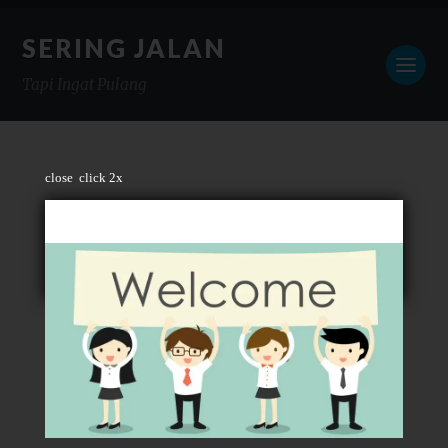
SERING JALAN
Tapi Ingat Pulang
close
click 2x