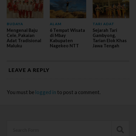
BUDAYA
ALAM
TARI ADAT
Mengenal Baju
6 Tempat Wisata
Sejarah Tari
Cele, Pakaian
di Mbay
Gambyong,
Adat Tradisional
Kabupaten
Tarian Elok Khas
Maluku
Nagekeo NTT
Jawa Tengah
LEAVE A REPLY
You must be
logged in
to post a comment.