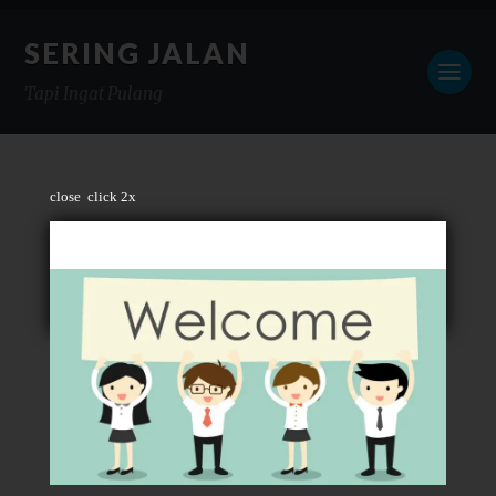
SERING JALAN
Tapi Ingat Pulang
close
click 2x