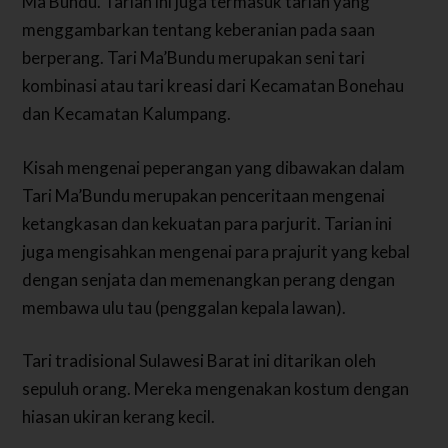
Ma’Bundu. Tarian ini juga termasuk tarian yang
menggambarkan tentang keberanian pada saan
berperang. Tari Ma’Bundu merupakan seni tari
kombinasi atau tari kreasi dari Kecamatan Bonehau
dan Kecamatan Kalumpang.
Kisah mengenai peperangan yang dibawakan dalam
Tari Ma’Bundu merupakan penceritaan mengenai
ketangkasan dan kekuatan para parjurit. Tarian ini
juga mengisahkan mengenai para prajurit yang kebal
dengan senjata dan memenangkan perang dengan
membawa ulu tau (penggalan kepala lawan).
Tari tradisional Sulawesi Barat ini ditarikan oleh
sepuluh orang. Mereka mengenakan kostum dengan
hiasan ukiran kerang kecil.