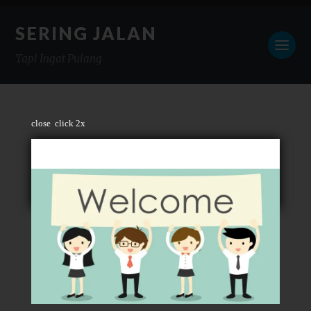
SERING JALAN
Tapi Ingat Pulang
close
click 2x