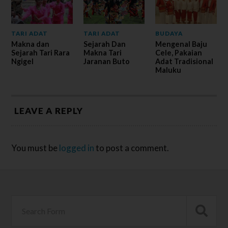
TARI ADAT
TARI ADAT
BUDAYA
Makna dan
Sejarah Dan
Mengenal Baju
Sejarah Tari Rara
Makna Tari
Cele, Pakaian
Ngigel
Jaranan Buto
Adat Tradisional
Maluku
LEAVE A REPLY
You must be
logged in
to post a comment.