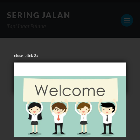
SERING JALAN
Tapi Ingat Pulang
close
click 2x