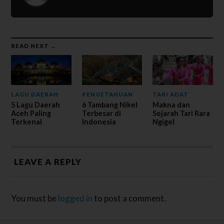
READ NEXT →
LAGU DAERAH
PENGETAHUAN
TARI ADAT
5 Lagu Daerah
6 Tambang Nikel
Makna dan
Aceh Paling
Terbesar di
Sejarah Tari Rara
Terkenal
Indonesia
Ngigel
LEAVE A REPLY
You must be
logged in
to post a comment.