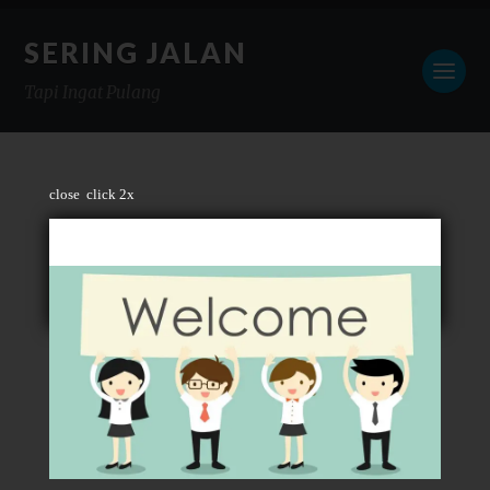
SERING JALAN
Tapi Ingat Pulang
close
click 2x