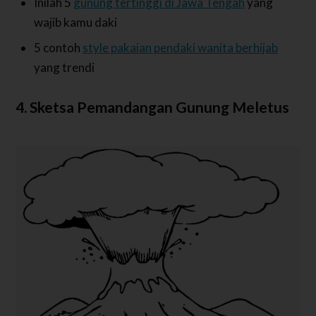
Inilah 5
gunung tertinggi di Jawa Tengah
yang
wajib kamu daki
5 contoh
style pakaian pendaki wanita berhijab
yang trendi
4. Sketsa Pemandangan Gunung Meletus