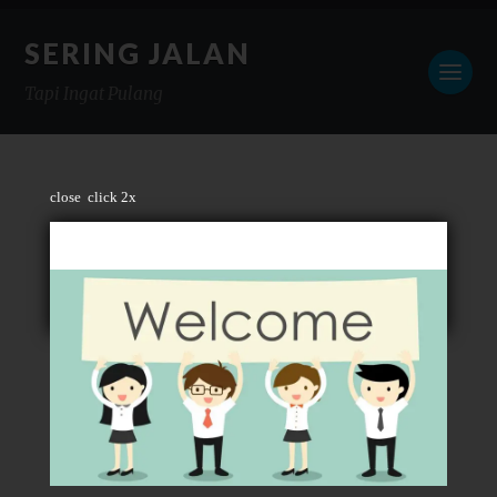
SERING JALAN
Tapi Ingat Pulang
close
click 2x