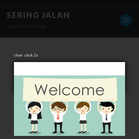
SERING JALAN
Tapi Ingat Pulang
close
click 2x