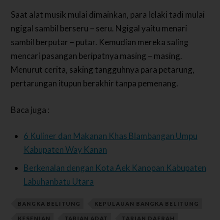
Saat alat musik mulai dimainkan, para lelaki tadi mulai
ngigal sambil berseru – seru. Ngigal yaitu menari
sambil berputar – putar. Kemudian mereka saling
mencari pasangan beripatnya masing – masing.
Menurut cerita, saking tangguhnya para petarung,
pertarungan itupun berakhir tanpa pemenang.
Baca juga :
6 Kuliner dan Makanan Khas Blambangan Umpu
Kabupaten Way Kanan
Berkenalan dengan Kota Aek Kanopan Kabupaten
Labuhanbatu Utara
BANGKA BELITUNG
KEPULAUAN BANGKA BELITUNG
KESENIAN
TARIAN ADAT
TARIAN DAERAH