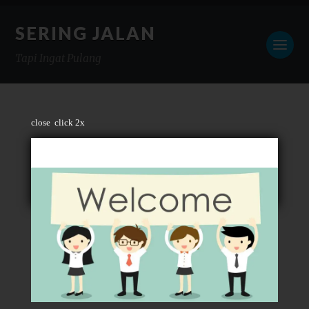
SERING JALAN
Tapi Ingat Pulang
close
click 2x