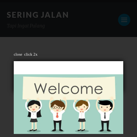
SERING JALAN
Tapi Ingat Pulang
close
click 2x