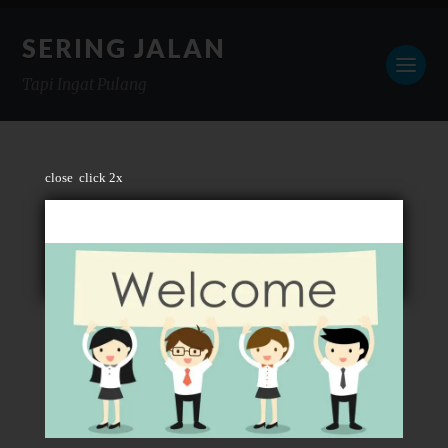
SERING JALAN
Tapi Ingat Pulang
close
click 2x