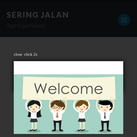
SERING JALAN
Tapi Ingat Pulang
close
click 2x