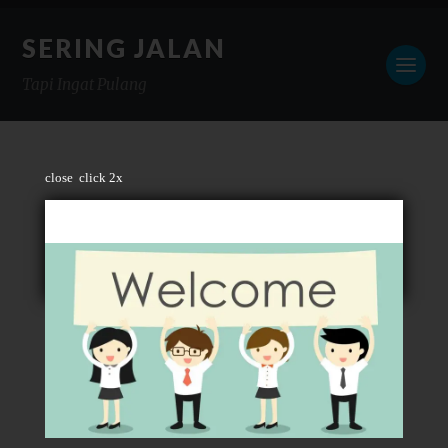
SERING JALAN
Tapi Ingat Pulang
close
click 2x