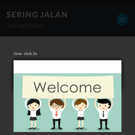
SERING JALAN
Tapi Ingat Pulang
close
click 2x