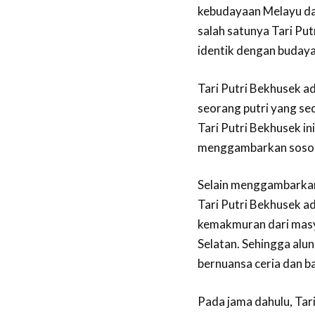
kebudayaan Melayu dan 
salah satunya Tari Pu
identik dengan budaya
Tari Putri Bekhusek 
seorang putri yang se
Tari Putri Bekhusek in
menggambarkan sosok 
Selain menggambarkan 
Tari Putri Bekhusek a
kemakmuran dari masy
Selatan. Sehingga alu
bernuansa ceria dan b
Pada jama dahulu, Tar