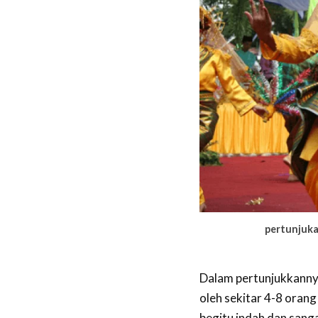
pertunjuka
Dalam pertunjukkannya
oleh sekitar 4-8 oran
begitu indah dan san