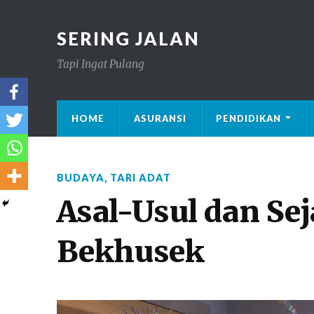
SERING JALAN
Tapi Ingat Pulang
HOME
ASURANSI
PENDIDIKAN
BUDAYA
,
TARI ADAT
Asal-Usul dan Sej
Bekhusek