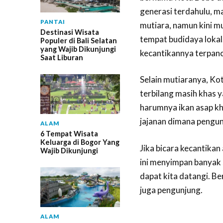
generasi terdahulu, 
PANTAI
mutiara, namun kini m
Destinasi Wisata
tempat budidaya lokal
Populer di Bali Selatan
yang Wajib Dikunjungi
kecantikannya terpanca
Saat Liburan
Selain mutiaranya, Ko
terbilang masih khas 
harumnya ikan asap kh
jajanan dimana pengun
ALAM
6 Tempat Wisata
Keluarga di Bogor Yang
Jika bicara kecantika
Wajib Dikunjungi
ini menyimpan banyak
dapat kita datangi. B
juga pengunjung.
ALAM