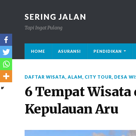
SERING JALAN
Tapi Ingat Pulang
HOME
ASURANSI
PENDIDIKAN
DAFTAR WISATA
,
ALAM
,
CITY TOUR
,
DESA WI
6 Tempat Wisata
Kepulauan Aru