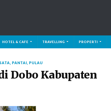
HOTEL & CAFE
TRAVELLING
PROPERTI
SATA
,
PANTAI
,
PULAU
 di Dobo Kabupaten