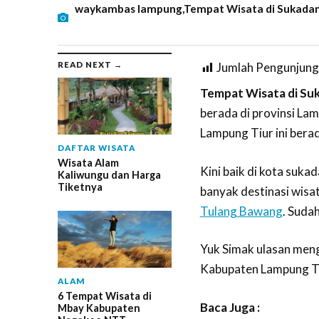
waykambas lampung,Tempat Wisata di Sukadan
READ NEXT →
Jumlah Pengunjung
Tempat Wisata di Su
berada di provinsi La
Lampung Tiur ini bera
DAFTAR WISATA
Wisata Alam
Kini baik di kota suk
Kaliwungu dan Harga
Tiketnya
banyak destinasi wisa
Tulang Bawang
. Suda
Yuk Simak ulasan men
Kabupaten Lampung Tim
ALAM
6 Tempat Wisata di
Baca Juga :
Mbay Kabupaten