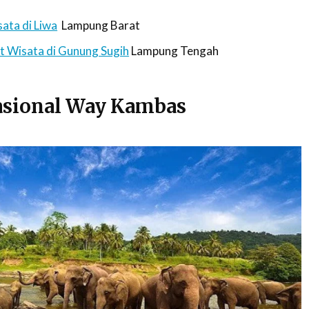
ata di Liwa
Lampung Barat
 Wisata di Gunung Sugih
Lampung Tengah
asional Way Kambas