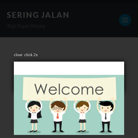
SERING JALAN
Tapi Ingat Pulang
close
click 2x