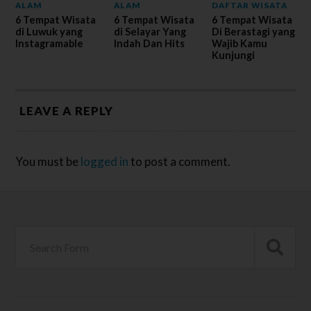
ALAM
ALAM
DAFTAR WISATA
6 Tempat Wisata
6 Tempat Wisata
6 Tempat Wisata
di Luwuk yang
di Selayar Yang
Di Berastagi yang
Instagramable
Indah Dan Hits
Wajib Kamu
Kunjungi
LEAVE A REPLY
You must be
logged in
to post a comment.