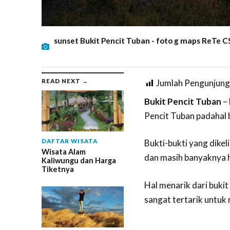
sunset Bukit Pencit Tuban - foto g maps ReTe C
READ NEXT →
Jumlah Pengunjung
Bukit Pencit Tuban
– 
Pencit Tuban padahal b
DAFTAR WISATA
Bukti-bukti yang dike
Wisata Alam
dan masih banyaknya h
Kaliwungu dan Harga
Tiketnya
Hal menarik dari buki
sangat tertarik untuk 