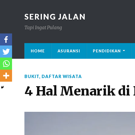
SERING JALAN
Tapi Ingat Pulang
HOME
ASURANSI
PENDIDIKAN
BUKIT
,
DAFTAR WISATA
4 Hal Menarik di