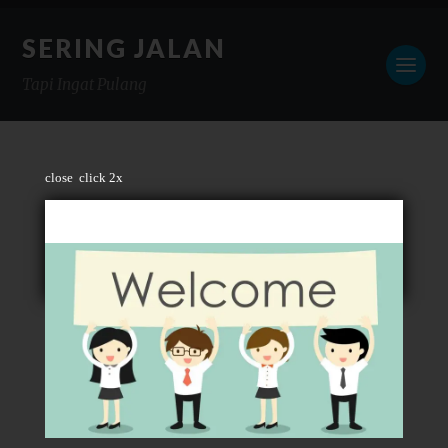
SERING JALAN
Tapi Ingat Pulang
close
click 2x