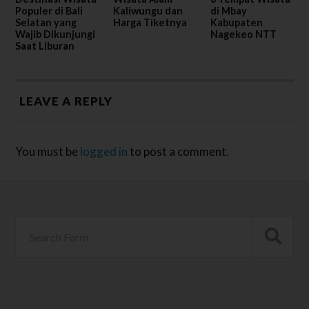
Populer di Bali
Kaliwungu dan
di Mbay
Selatan yang
Harga Tiketnya
Kabupaten
Wajib Dikunjungi
Nagekeo NTT
Saat Liburan
LEAVE A REPLY
You must be
logged in
to post a comment.