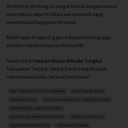
Arsitektur klenteng ini sangat kental dengan nuansa
orientalnya, seperti halnya warna merah yang
mendominasi bangunan tersebut.
Relief seperti naga di gapura depan klenteng juga
semakin membuatnya terlihat cantik.
Itulah tadi 6
tempat wisata di Kuala Tungkal
Kabupaten Tanjung Jabung Barat yang bisa jadi
rekomendasi kamu. Selamat berwisata!
AIR TERJUN CALISTA IRAWAN
DAFTAR WISATA
DANAU HIJAU
HUTAN MANGROVE PANGKAL BABU
KABUPATEN JABUNG BARAT
KLENTENG KWAN KONG BIO
KUALA TUNGKAL
PANTAI PASIR PUTIH
PROVINSI JAMBI