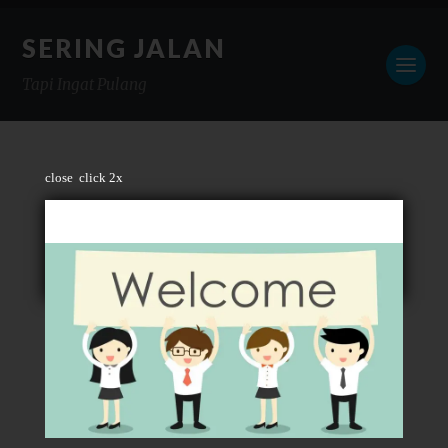
SERING JALAN
Tapi Ingat Pulang
close
click 2x