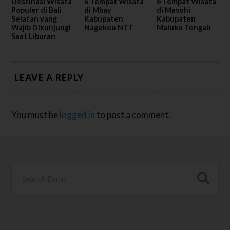
Destinasi Wisata
6 Tempat Wisata
6 Tempat Wisata
Populer di Bali
di Mbay
di Masohi
Selatan yang
Kabupaten
Kabupaten
Wajib Dikunjungi
Nagekeo NTT
Maluku Tengah
Saat Liburan
LEAVE A REPLY
You must be
logged in
to post a comment.