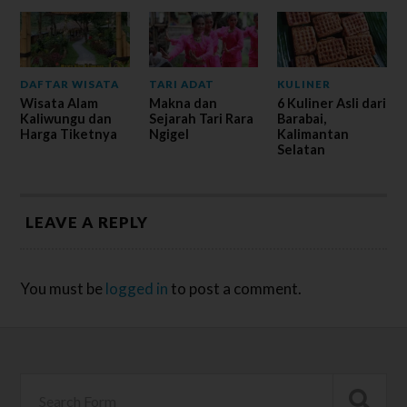
DAFTAR WISATA
TARI ADAT
KULINER
Wisata Alam
Makna dan
6 Kuliner Asli dari
Kaliwungu dan
Sejarah Tari Rara
Barabai,
Harga Tiketnya
Ngigel
Kalimantan
Selatan
LEAVE A REPLY
You must be
logged in
to post a comment.