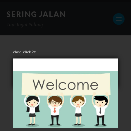
SERING JALAN
Tapi Ingat Pulang
close
click 2x