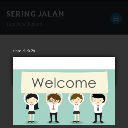
SERING JALAN
Tapi Ingat Pulang
close
click 2x