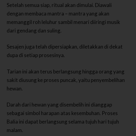
Setelah semua siap, ritual akan dimulai. Diawali
dengan membaca mantra – mantra yang akan
memanggil roh leluhur sambil menari diiringi musik
dari gendang dan suling.
Sesajen juga telah dipersiapkan, diletakkan di dekat
dupa di setiap prosesinya.
Tarian ini akan terus berlangsung hingga orang yang
sakit diusung ke proses puncak, yaitu penyembelihan
hewan.
Darah dari hewan yang disembelih ini dianggap
sebagai simbol harapan atas kesembuhan. Proses
Balia ini dapat berlangsung selama tujuh hari tujuh
malam.