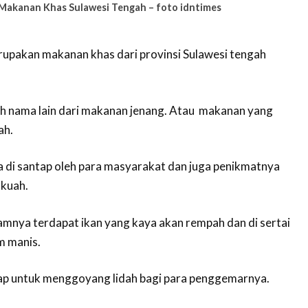
Makanan Khas Sulawesi Tengah – foto idntimes
upakan makanan khas dari provinsi Sulawesi tengah
 nama lain dari makanan jenang. Atau makanan yang
ah.
sa di santap oleh para masyarakat dan juga penikmatnya
kuah.
lamnya terdapat ikan yang kaya akan rempah dan di sertai
m manis.
siap untuk menggoyang lidah bagi para penggemarnya.