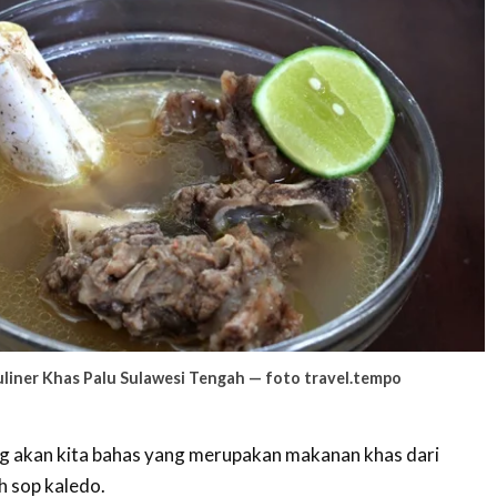
liner Khas Palu Sulawesi Tengah — foto travel.tempo
 akan kita bahas yang merupakan makanan khas dari
h sop kaledo.