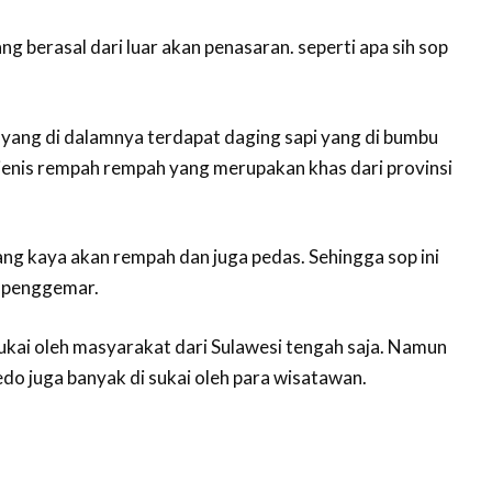
g berasal dari luar akan penasaran. seperti apa sih sop
 yang di dalamnya terdapat daging sapi yang di bumbu
enis rempah rempah yang merupakan khas dari provinsi
yang kaya akan rempah dan juga pedas. Sehingga sop ini
i penggemar.
sukai oleh masyarakat dari Sulawesi tengah saja. Namun
ledo juga banyak di sukai oleh para wisatawan.