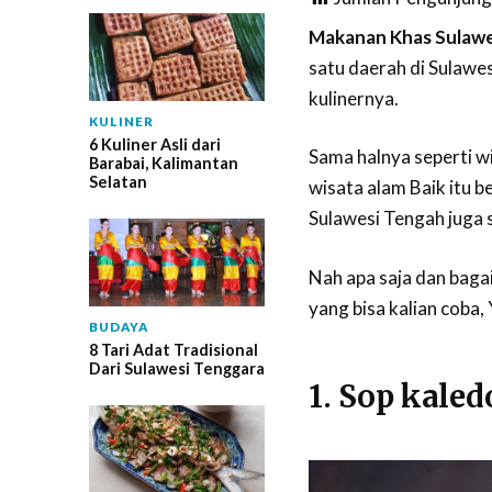
Makanan Khas Sulawe
satu daerah di Sulawe
kulinernya.
KULINER
6 Kuliner Asli dari
Sama halnya seperti wi
Barabai, Kalimantan
Selatan
wisata alam Baik itu b
Sulawesi Tengah juga
Nah apa saja dan baga
yang bisa kalian coba,
BUDAYA
8 Tari Adat Tradisional
Dari Sulawesi Tenggara
1. Sop kaled