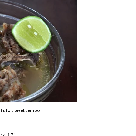
 foto travel.tempo
 :
4,171