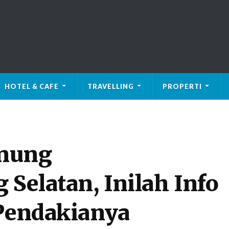
HOTEL & CAFE
TRAVELLING
PROPERTI
unung
Selatan, Inilah Info
 Pendakianya