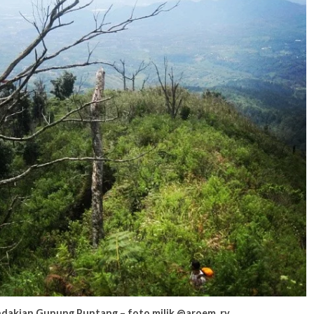
ndakian Gunung Puntang – foto milik @aroem_ry