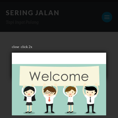
SERING JALAN
Tapi Ingat Pulang
close
click 2x