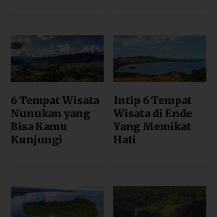
6 Tempat Wisata
Intip 6 Tempat
Nunukan yang
Wisata di Ende
Bisa Kamu
Yang Memikat
Kunjungi
Hati