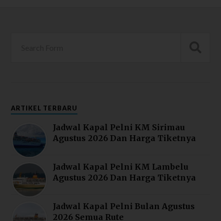
ARTIKEL TERBARU
Jadwal Kapal Pelni KM Sirimau
Agustus 2026 Dan Harga Tiketnya
Jadwal Kapal Pelni KM Lambelu
Agustus 2026 Dan Harga Tiketnya
Jadwal Kapal Pelni Bulan Agustus
2026 Semua Rute