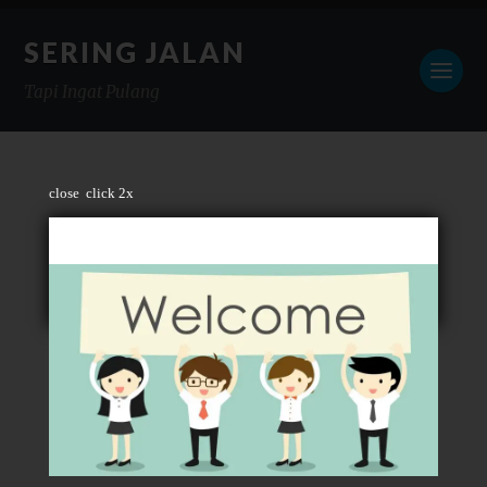
SERING JALAN
Tapi Ingat Pulang
close
click 2x