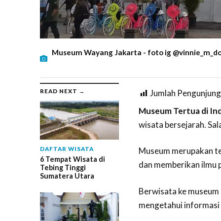
Museum Wayang Jakarta - foto ig @vinnie_m_d
READ NEXT →
Jumlah Pengunjung
Museum Tertua di In
wisata bersejarah. Sa
DAFTAR WISATA
Museum merupakan te
6 Tempat Wisata di
dan memberikan ilmu 
Tebing Tinggi
Sumatera Utara
Berwisata ke museum b
mengetahui informasi 