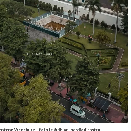
nteng Vredeburg – foto ig @dhian_hardjodisastro