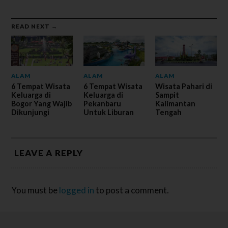
READ NEXT →
ALAM
ALAM
ALAM
6 Tempat Wisata
6 Tempat Wisata
Wisata Pahari di
Keluarga di
Keluarga di
Sampit
Bogor Yang Wajib
Pekanbaru
Kalimantan
Dikunjungi
Untuk Liburan
Tengah
LEAVE A REPLY
You must be
logged in
to post a comment.