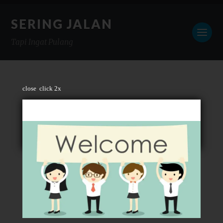
SERING JALAN
Tapi Ingat Pulang
close
click 2x