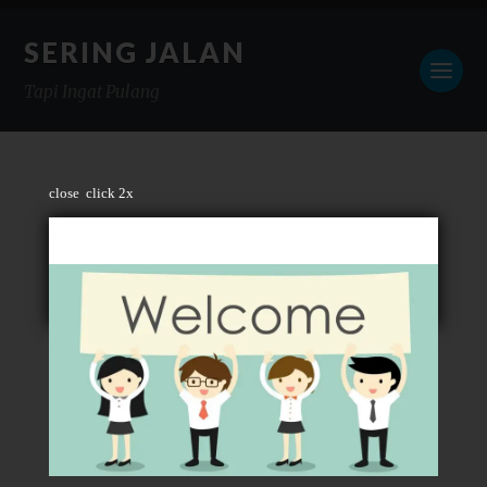
SERING JALAN
Tapi Ingat Pulang
close
click 2x