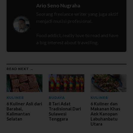
Ario Seno Nugraha
Seorang freelance writer yang juga aktif
menjadi musisi profesional.
Food addict, really love to read and have
a big interest about travelling.
READ NEXT →
KULINER
BUDAYA
KULINER
6 Kuliner Asli dari
8 Tari Adat
6 Kuliner dan
Barabai,
Tradisional Dari
Makanan Khas
Kalimantan
Sulawesi
Aek Kanopan
Selatan
Tenggara
Labuhanbatu
Utara