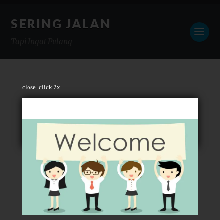
SERING JALAN
Tapi Ingat Pulang
close
click 2x