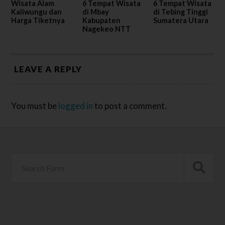
Wisata Alam
6 Tempat Wisata
6 Tempat Wisata
Kaliwungu dan
di Mbay
di Tebing Tinggi
Harga Tiketnya
Kabupaten
Sumatera Utara
Nagekeo NTT
LEAVE A REPLY
You must be
logged in
to post a comment.