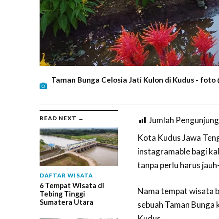
Taman Bunga Celosia Jati Kulon di Kudus - foto 
READ NEXT →
Jumlah Pengunjung
Kota Kudus Jawa Tenga
instagramable bagi kal
tanpa perlu harus jauh
DAFTAR WISATA
6 Tempat Wisata di
Nama tempat wisata ba
Tebing Tinggi
Sumatera Utara
sebuah Taman Bunga ke
Kudus.