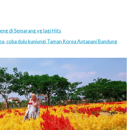
ng di Semarang yg lagi Hits
rea, coba dulu kunjungi Taman Korea Antapani Bandung