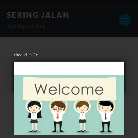
SERING JALAN
Tapi Ingat Pulang
close
click 2x