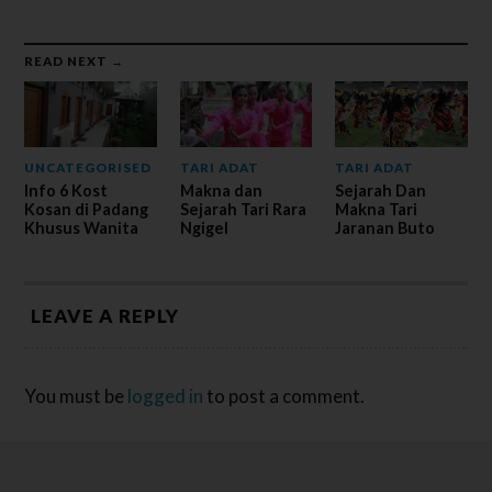
READ NEXT →
UNCATEGORISED
TARI ADAT
TARI ADAT
Info 6 Kost
Makna dan
Sejarah Dan
Kosan di Padang
Sejarah Tari Rara
Makna Tari
Khusus Wanita
Ngigel
Jaranan Buto
LEAVE A REPLY
You must be
logged in
to post a comment.