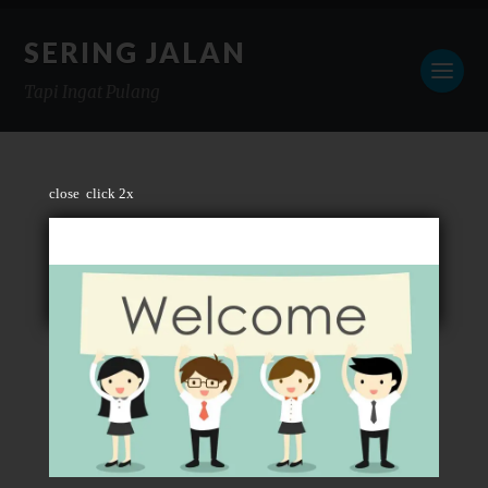
SERING JALAN
Tapi Ingat Pulang
close
click 2x