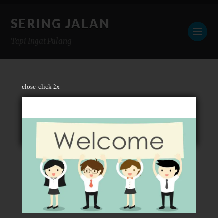
SERING JALAN
Tapi Ingat Pulang
close
click 2x