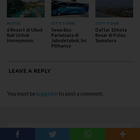
HOTEL
CITY TOUR
CITY TOUR
6 Resort di Ubud
Sewa Bus
Daftar 10 kota
Bali Untuk
Pariwisata di
Besar di Pulau
Honeymoon
Jabodetabek, Ini
Sumatera
Pilihanya
LEAVE A REPLY
You must be
logged in
to post a comment.