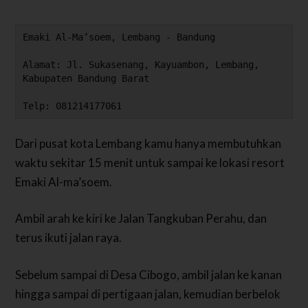
Emaki Al-Ma’soem, Lembang - Bandung
Alamat: Jl. Sukasenang, Kayuambon, Lembang, 
Kabupaten Bandung Barat
Telp: 081214177061
Dari pusat kota Lembang kamu hanya membutuhkan
waktu sekitar 15 menit untuk sampai ke lokasi resort
Emaki Al-ma’soem.
Ambil arah ke kiri ke Jalan Tangkuban Perahu, dan
terus ikuti jalan raya.
Sebelum sampai di Desa Cibogo, ambil jalan ke kanan
hingga sampai di pertigaan jalan, kemudian berbelok