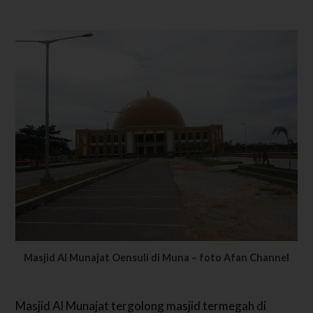
Masjid Al Munajat Oensuli di Muna – foto Afan Channel
Masjid Al Munajat tergolong masjid termegah di