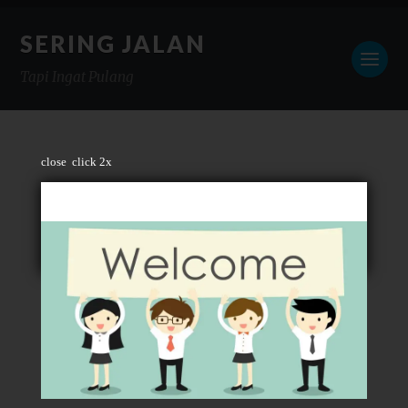
SERING JALAN
Tapi Ingat Pulang
close
click 2x