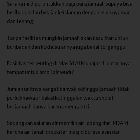
Sarana ini diperuntukkan bagi para jamaah supaya bisa
beribadah dan belajar keislaman dengan lebih nyaman
dan tenang.
Tanpa fasilitas mungkin jamaah akan kesulitan untuk
beribadah dan kekhusu’annya juga bakal terganggu.
Fasilitas terpenting di Masjid Al Munajat di antaranya
tempat untuk ambil air wudu’.
Jumlah unitnya sangat banyak sehingga jamaah tidak
perlu khawatir bakal ketinggalan waktu sholat
berjamaah hanya karena mengantri.
Sedangkan saluran air memilih air ledeng dari PDAM
karena air tanah di sekitar masjid berasa asin dan