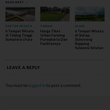
READ NEXT →
DAFTAR WISATA
TAMAN
ALAM
6 Tempat Wisata
Harga Tiket
6 Tempat Wisata
di Tebing Tinggi
Urban Farming
di Sidrap,
Sumatera Utara
Purwakarta Dan
Sidenreng
Fasilitasnya
Rappang
Sulawesi Selatan
LEAVE A REPLY
You must be
logged in
to post a comment.