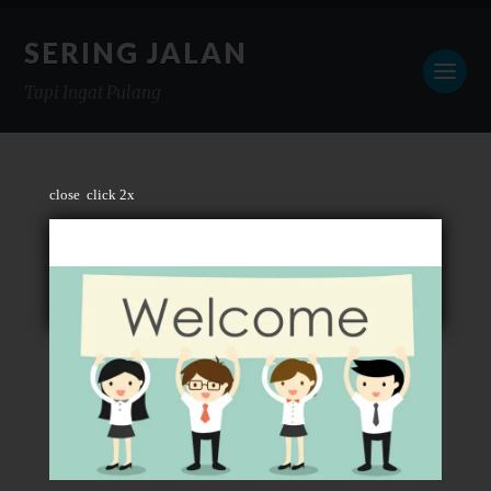
SERING JALAN
Tapi Ingat Pulang
close
click 2x