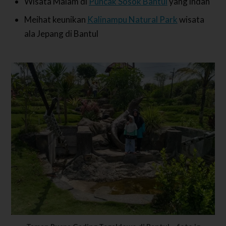
Wisata Malam di
Puncak Sosok Bantul
yang indah
Meihat keunikan
Kalinampu Natural Park
wisata
ala Jepang di Bantul