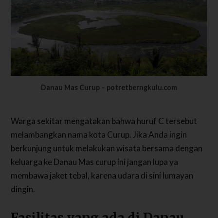
Danau Mas Curup – potretberngkulu.com
Warga sekitar mengatakan bahwa huruf C tersebut
melambangkan nama kota Curup. Jika Anda ingin
berkunjung untuk melakukan wisata bersama dengan
keluarga ke Danau Mas curup ini jangan lupa ya
membawa jaket tebal, karena udara di sini lumayan
dingin.
Fasilitas yang ada di Danau