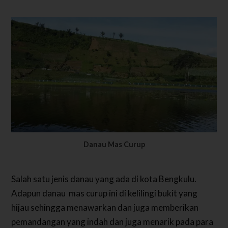
Danau Mas Curup
Salah satu jenis danau yang ada di kota Bengkulu.
Adapun danau mas curup ini di kelilingi bukit yang
hijau sehingga menawarkan dan juga memberikan
pemandangan yang indah dan juga menarik pada para