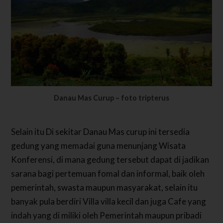
Danau Mas Curup – foto tripterus
Selain itu Di sekitar Danau Mas curup ini tersedia
gedung yang memadai guna menunjang Wisata
Konferensi, di mana gedung tersebut dapat di jadikan
sarana bagi pertemuan fomal dan informal, baik oleh
pemerintah, swasta maupun masyarakat, selain itu
banyak pula berdiri Villa villa kecil dan juga Cafe yang
indah yang di miliki oleh Pemerintah maupun pribadi