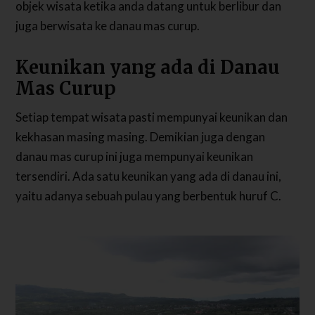
objek wisata ketika anda datang untuk berlibur dan
juga berwisata ke danau mas curup.
Keunikan yang ada di Danau
Mas Curup
Setiap tempat wisata pasti mempunyai keunikan dan
kekhasan masing masing. Demikian juga dengan
danau mas curup ini juga mempunyai keunikan
tersendiri. Ada satu keunikan yang ada di danau ini,
yaitu adanya sebuah pulau yang berbentuk huruf C.