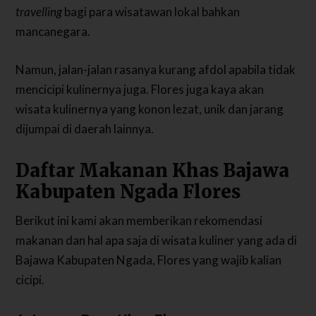
travelling
bagi para wisatawan lokal bahkan
mancanegara.
Namun, jalan-jalan rasanya kurang afdol apabila tidak
mencicipi kulinernya juga. Flores juga kaya akan
wisata kulinernya yang konon lezat, unik dan jarang
dijumpai di daerah lainnya.
Daftar Makanan Khas Bajawa
Kabupaten Ngada Flores
Berikut ini kami akan memberikan rekomendasi
makanan dan hal apa saja di wisata kuliner yang ada di
Bajawa Kabupaten Ngada, Flores yang wajib kalian
cicipi.