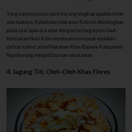
Yang namanya nasi pasti kurang lengkap apabila tidak
ada lauknya. Kebetulan makanan Kolo ini dihidangkan
pada saat upacara adat dengan berbagai jenis lauk.
Kelezatan Nasi Kolo membuatnya masuk kedalam
daftar kuliner atau Makanan Khas Bajawa Kabupaten
Ngada yang menjadi buruan wisatawan.
4. Jagung Titi, Oleh-Oleh Khas Flores