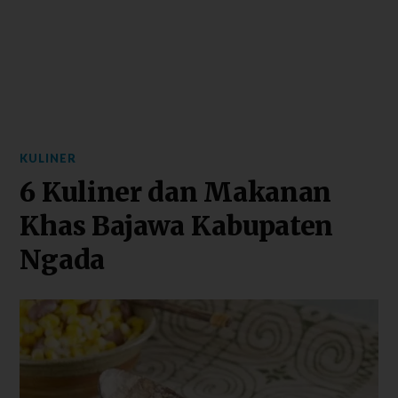
KULINER
6 Kuliner dan Makanan
Khas Bajawa Kabupaten
Ngada