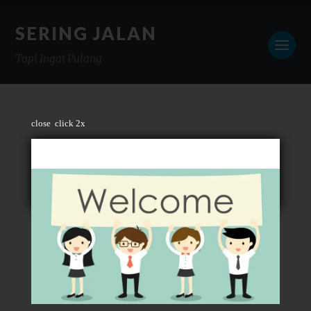
SERING JALAN
Tapi Ingat Pulang
close
click 2x