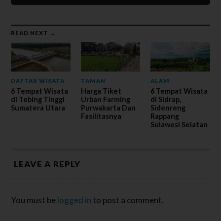
READ NEXT →
DAFTAR WISATA
TAMAN
ALAM
6 Tempat Wisata
Harga Tiket
6 Tempat Wisata
di Tebing Tinggi
Urban Farming
di Sidrap,
Sumatera Utara
Purwakarta Dan
Sidenreng
Fasilitasnya
Rappang
Sulawesi Selatan
LEAVE A REPLY
You must be
logged in
to post a comment.