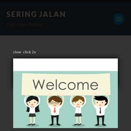
SERING JALAN
Tapi Ingat Pulang
close
click 2x