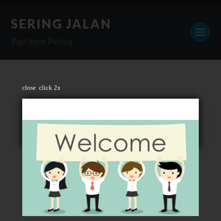
SERING JALAN
Tapi Ingat Pulang
close
click 2x