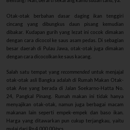
Belitung? Nah, berarti sekarang kamu sudah tahu, ya.
Otak-otak berbahan dasar daging ikan tenggiri
cincang yang dibungkus daun pisang kemudian
dibakar. Kudapan gurih yang lezat ini cocok dimakan
dengan cara dicocol ke saus asam pedas. Di sebagian
besar daerah di Pulau Jawa, otak-otak juga dimakan
dengan cara dicocolkan ke saus kacang.
Salah satu tempat yang
recommended
untuk menjajal
otak-otak asli Bangka adalah di Rumah Makan Otak-
otak Ase yang berada di Jalan Soekarno-Hatta No.
24, Pangkal Pinang. Rumah makan ini tidak hanya
menyajikan otak-otak, namun juga berbagai macam
makanan lain seperti empek-empek dan baso ikan.
Harga yang ditawarkan pun cukup terjangkau, yaitu
mulai dari Rp 4.000,00/pcs.