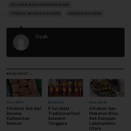
KULINER DAN MAKANAN KHAS
TEMPAT WISATA KULINER
WISATA KULINER
Dyah
READ NEXT →
KULINER
BUDAYA
KULINER
6 Kuliner Asli dari
8 Tari Adat
6 Kuliner dan
Barabai,
Tradisional Dari
Makanan Khas
Kalimantan
Sulawesi
Aek Kanopan
Selatan
Tenggara
Labuhanbatu
Utara