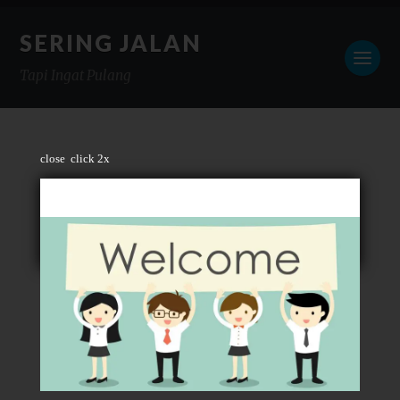
SERING JALAN
Tapi Ingat Pulang
close
click 2x