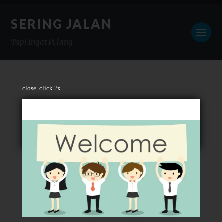
SERING JALAN
Tapi Ingat Pulang
close
click 2x