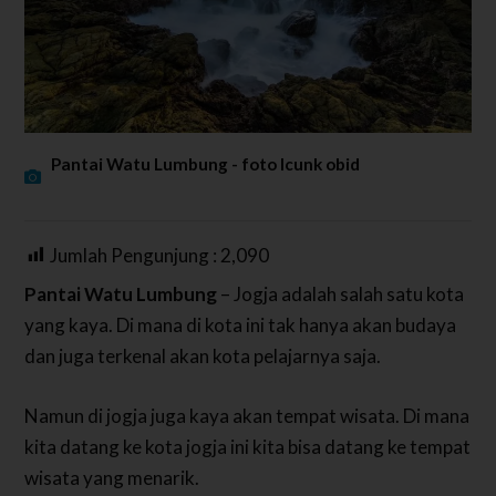
Pantai Watu Lumbung - foto Icunk obid
Jumlah Pengunjung :
2,090
Pantai Watu Lumbung
– Jogja adalah salah satu kota
yang kaya. Di mana di kota ini tak hanya akan budaya
dan juga terkenal akan kota pelajarnya saja.
Namun di jogja juga kaya akan tempat wisata. Di mana
kita datang ke kota jogja ini kita bisa datang ke tempat
wisata yang menarik.