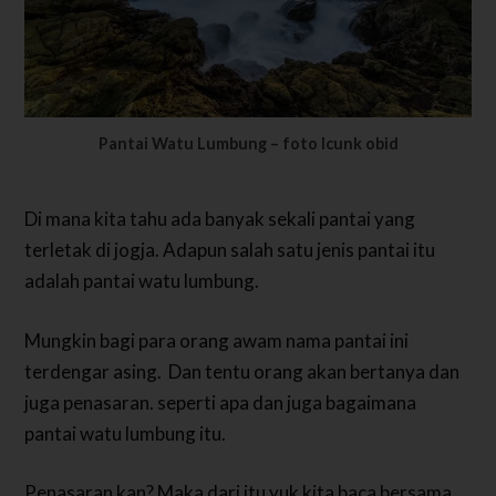
Pantai Watu Lumbung – foto Icunk obid
Di mana kita tahu ada banyak sekali pantai yang
terletak di jogja. Adapun salah satu jenis pantai itu
adalah pantai watu lumbung.
Mungkin bagi para orang awam nama pantai ini
terdengar asing. Dan tentu orang akan bertanya dan
juga penasaran. seperti apa dan juga bagaimana
pantai watu lumbung itu.
Penasaran kan? Maka dari itu yuk kita baca bersama