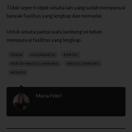
Tidak seperti objek wisata lain yang sudah mempunyai
banyak fasilitas yang lengkap dan memadai.
Untuk wisata pantai watu lumbung ini belum
mempunyai fasilitas yang lengkap.
JOGJA
JOGJAKARTA
PANTAI
PANTAI WATU LUMBUNG
WATU LUMBUNG
WISATA
Maria Febri