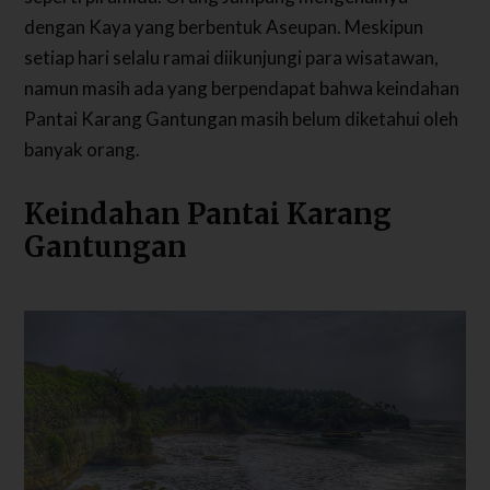
dengan Kaya yang berbentuk Aseupan. Meskipun
setiap hari selalu ramai diikunjungi para wisatawan,
namun masih ada yang berpendapat bahwa keindahan
Pantai Karang Gantungan masih belum diketahui oleh
banyak orang.
Keindahan Pantai Karang
Gantungan