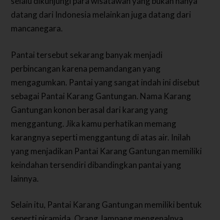
selalu dikunjungi para wisatawan yang bukan hanya
datang dari Indonesia melainkan juga datang dari
mancanegara.
Pantai tersebut sekarang banyak menjadi
perbincangan karena pemandangan yang
mengagumkan. Pantai yang sangat indah ini disebut
sebagai Pantai Karang Gantungan. Nama Karang
Gantungan konon berasal dari karang yang
menggantung. Jika kamu perhatikan memang
karangnya seperti menggantung di atas air. Inilah
yang menjadikan Pantai Karang Gantungan memiliki
keindahan tersendiri dibandingkan pantai yang
lainnya.
Selain itu, Pantai Karang Gantungan memiliki bentuk
seperti piramida. Orang Jampang mengenalnya