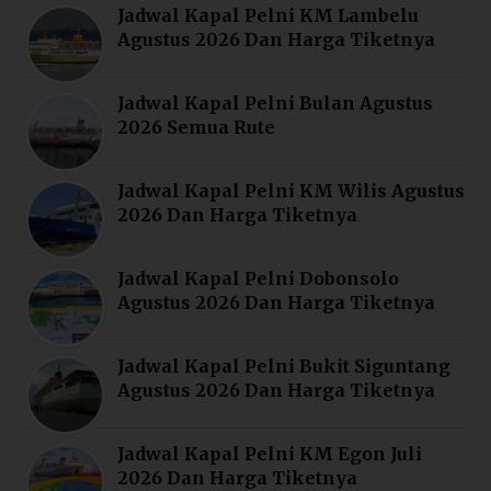
Jadwal Kapal Pelni KM Lambelu
Agustus 2026 Dan Harga Tiketnya
Jadwal Kapal Pelni Bulan Agustus
2026 Semua Rute
Jadwal Kapal Pelni KM Wilis Agustus
2026 Dan Harga Tiketnya
Jadwal Kapal Pelni Dobonsolo
Agustus 2026 Dan Harga Tiketnya
Jadwal Kapal Pelni Bukit Siguntang
Agustus 2026 Dan Harga Tiketnya
Jadwal Kapal Pelni KM Egon Juli
2026 Dan Harga Tiketnya