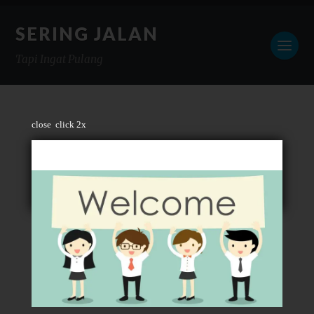
SERING JALAN
Tapi Ingat Pulang
close
click 2x