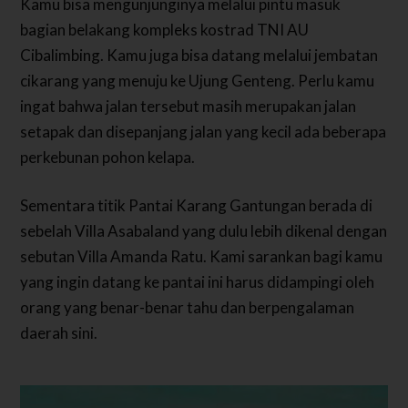
Kamu bisa mengunjunginya melalui pintu masuk
bagian belakang kompleks kostrad TNI AU
Cibalimbing. Kamu juga bisa datang melalui jembatan
cikarang yang menuju ke Ujung Genteng. Perlu kamu
ingat bahwa jalan tersebut masih merupakan jalan
setapak dan disepanjang jalan yang kecil ada beberapa
perkebunan pohon kelapa.
Sementara titik Pantai Karang Gantungan berada di
sebelah Villa Asabaland yang dulu lebih dikenal dengan
sebutan Villa Amanda Ratu. Kami sarankan bagi kamu
yang ingin datang ke pantai ini harus didampingi oleh
orang yang benar-benar tahu dan berpengalaman
daerah sini.