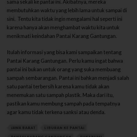
sama sekali ke pantai ini. Akibatnya, mereka
membutuhkan waktu yang lebih lama untuk sampai di
sini. Tentu kita tidak ingin mengalami hal seperti ini
karena hanya akan menghambat waktu kita untuk
menikmati keindahan Pantai Karang Gantungan.
Itulah informasi yang bisa kami sampaikan tentang
Pantai Karang Gantungan. Perlu kamu ingat bahwa
pantai ini bukan untuk orang yang suka membuang
sampah sembarangan. Pantai ini bahkan menjadi salah
satu pantai terbersih karena kamu tidak akan
menemukan satu sampah plastik. Maka dari itu,
pastikan kamu membung sampah pada tempatnya
agar kamu tidak terkena sanksi atau denda.
JAWA BARAT
LIBURAN KE PANTAI
PANTAI KARANG GANTUNGAN
SUKABUMI