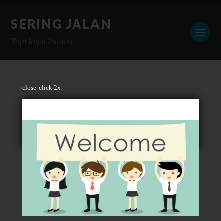
SERING JALAN
Tapi Ingat Pulang
close
click 2x