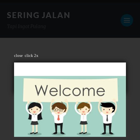
SERING JALAN
Tapi Ingat Pulang
close
click 2x