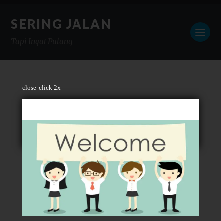
SERING JALAN
Tapi Ingat Pulang
close
click 2x