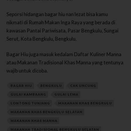
Seporsi hidangan bagar hiu nan lezat bisa kamu
nikmati di Rumah Makan Inga Raya yang berada di
kawasan Pantai Pariwisata, Pasar Bengkulu, Sungai
Serut, Kota Bengkulu, Bengkulu.
Bagar Hiu juga masuk kedalam Daftar Kuliner Manna
atau Makanan Tradisional Khas Manna yang tentunya
wajib untuk dicoba.
BAGAR HIU
BENGKULU
CAK UNCUNG
GULAI KAMBAANG
GULAI LEMA
LONTONG TUNJANG
MAKANAN KHAS BENGKULU
MAKANAN KHAS BENGKULU SELATAN
MAKANAN KHAS MANNA
MAKANAN TRADISIONAL BENGKULU SELATAN