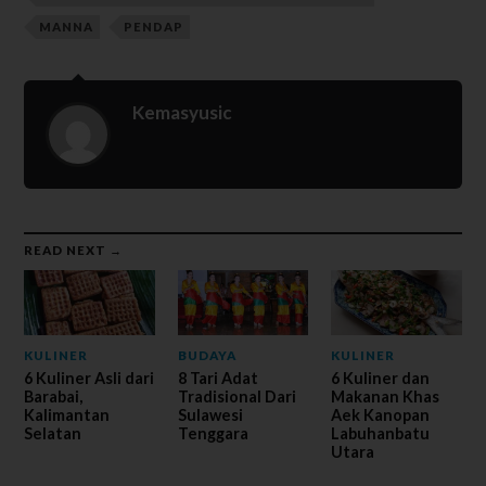
MANNA
PENDAP
Kemasyusic
READ NEXT →
KULINER
BUDAYA
KULINER
6 Kuliner Asli dari
8 Tari Adat
6 Kuliner dan
Barabai,
Tradisional Dari
Makanan Khas
Kalimantan
Sulawesi
Aek Kanopan
Selatan
Tenggara
Labuhanbatu
Utara